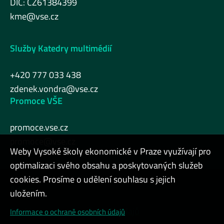
DIČ: CZ61384399
kme@vse.cz
Služby Katedry multimédií
+420 777 033 438
zdenek.vondra@vse.cz
Promoce VŠE
promoce.vse.cz
promoce@vse.cz
Weby Vysoké školy ekonomické v Praze využívají pro
optimalizaci svého obsahu a poskytovaných služeb
cookies. Prosíme o udělení souhlasu s jejich
Admin
uložením.
Cookies a ochrana osobních údajů
Informace o ochraně osobních údajů