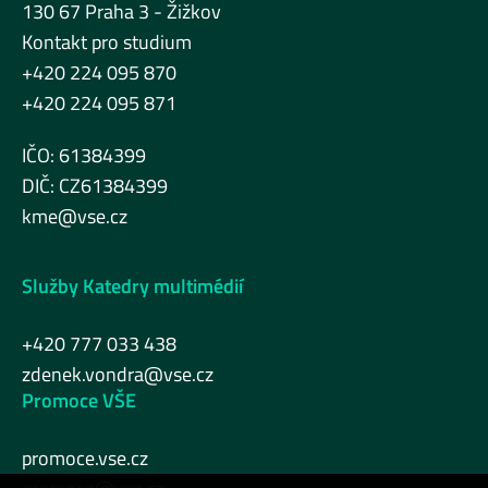
130 67 Praha 3 - Žižkov
Kontakt pro studium
+420 224 095 870
+420 224 095 871
IČO: 61384399
DIČ: CZ61384399
kme@vse.cz
Služby Katedry multimédií
+420 777 033 438
zdenek.vondra@vse.cz
Promoce VŠE
promoce.vse.cz