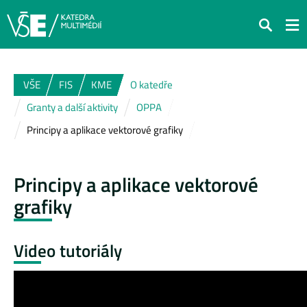
Hledat
VŠE
FIS
KME
O katedře
Granty a další aktivity
OPPA
Principy a aplikace vektorové grafiky
Principy a aplikace vektorové
grafiky
Video tutoriály