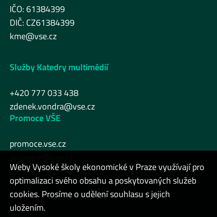
IČO: 61384399
DIČ: CZ61384399
kme@vse.cz
Služby Katedry multimédií
+420 777 033 438
zdenek.vondra@vse.cz
Promoce VŠE
promoce.vse.cz
promoce@vse.cz
Weby Vysoké školy ekonomické v Praze využívají pro
optimalizaci svého obsahu a poskytovaných služeb
cookies. Prosíme o udělení souhlasu s jejich
Admin
uložením.