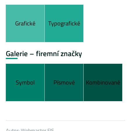
Grafické
Typografické
Galerie – firemní značky
Symbol
Písmové
Kombinované
Autor:
Webmaster FIS